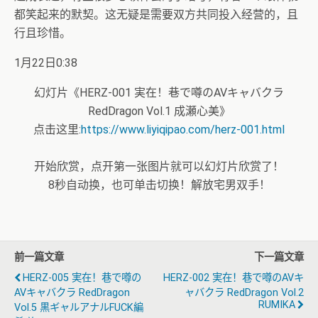
都笑起来的默契。这无疑是需要双方共同投入经营的，且
行且珍惜。
1月22日0:38
幻灯片《HERZ-001 実在！巷で噂のAVキャバクラ
RedDragon Vol.1 成瀬心美》
点击这里:
https://www.liyiqipao.com/herz-001.html
开始欣赏，点开第一张图片就可以幻灯片欣赏了！
8秒自动换，也可单击切换！解放宅男双手！
前一篇文章
下一篇文章
HERZ-005 実在！巷で噂の
HERZ-002 実在！巷で噂のAVキ
AVキャバクラ RedDragon
ャバクラ RedDragon Vol.2
RUMIKA
Vol.5 黒ギャルアナルFUCK編