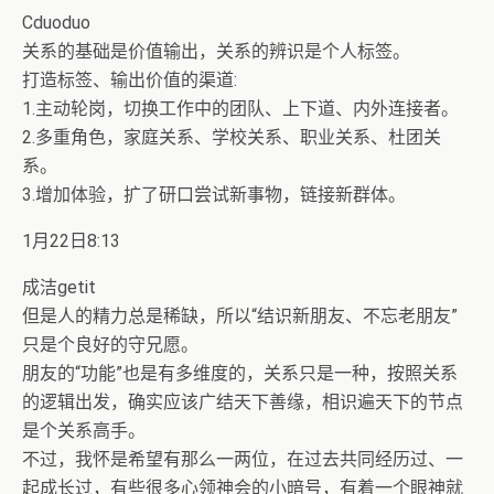
Cduoduo
关系的基础是价值输出，关系的辨识是个人标签。
打造标签、输出价值的渠道:
1.主动轮岗，切换工作中的团队、上下道、内外连接者。
2.多重角色，家庭关系、学校关系、职业关系、杜团关
系。
3.增加体验，扩了研口尝试新事物，链接新群体。
1月22日8:13
成洁getit
但是人的精力总是稀缺，所以“结识新朋友、不忘老朋友”
只是个良好的守兄愿。
朋友的“功能”也是有多维度的，关系只是一种，按照关系
的逻辑出发，确实应该广结天下善缘，相识遍天下的节点
是个关系高手。
不过，我怀是希望有那么一两位，在过去共同经历过、一
起成长过，有些很多心领神会的小暗号，有着一个眼神就