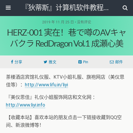
『狄蒂斯』计算机软件教程资源网
2019 年 11 月 25 日 • 没有评论
HERZ-001 実在！巷で噂のAVキャ
バクラ RedDragon Vol.1 成瀬心美
分享
推文
Pin
邮件
茶楼酒店宾馆礼仪服、KTV小姐礼服、旗袍网店（美仪思
佳等）：
http://www.lifu.in/liyi
『美仪思佳』礼仪小姐服饰网店和文化网 ：
http://www.liyi.info
【收藏本站】喜欢本站的朋友点击一下链接收藏到QQ空
间、新浪微博等！