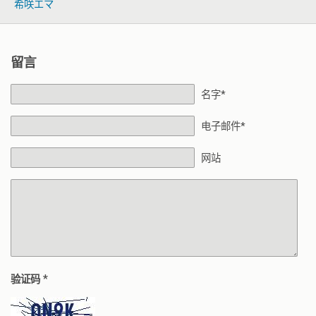
希咲エマ
留言
名字*
电子邮件*
网站
*
验证码