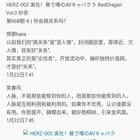
HERZ-003 実在！巷で噂のAVキャバクラ RedDragon
Vol.3 紗奈
第668期-6 | 你会搞关系吗？
悍那hana
以前我们的“搞关系”是“混人情”，封闭圈层里，靠得近、欠
人情，就有好“关系“;
其实真正的是“论信息”，开放流动中，编织独特价值网，
才是好“关系“。
1月22日7:41
笑春风
人脉，不是那些能帮到你的人，而是那些你能帮到的人。
人脉是互相利用和被利用的。如果你不优秀，认识谁都没
有用。你若盛开，蝴蝶自来。栽好梧桐树，引来金凤凰。
1月22日7:45