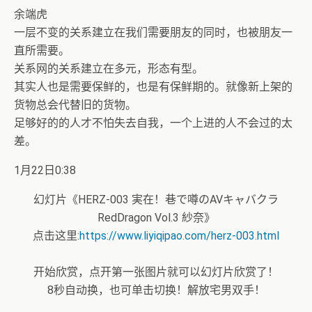
余端虎
一层不变的关系建立在我们需要朋友的同时，也被朋友一
直所需要。
关系网的关系建立在多元，形态有型。
其实人也是需要保鲜的，也是有保鲜期的。就像新上架的
货物总会代替旧的货物。
足够好的的人才不怕失去自我，一个上进的人不会过的太
差。
1月22日0:38
幻灯片《HERZ-003 実在！巷で噂のAVキャバクラ
RedDragon Vol.3 紗奈》
点击这里:
https://www.liyiqipao.com/herz-003.html
开始欣赏，点开第一张图片就可以幻灯片欣赏了！
8秒自动换，也可单击切换！解放宅男双手！