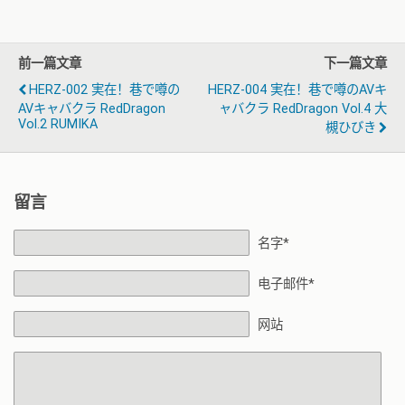
前一篇文章
下一篇文章
HERZ-002 実在！巷で噂の
HERZ-004 実在！巷で噂のAVキ
AVキャバクラ RedDragon
ャバクラ RedDragon Vol.4 大
Vol.2 RUMIKA
槻ひびき
留言
名字*
电子邮件*
网站