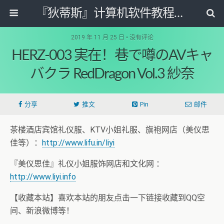
『狄蒂斯』计算机软件教程资源网
2019 年 11 月 25 日 • 没有评论
HERZ-003 実在！巷で噂のAVキャ
バクラ RedDragon Vol.3 紗奈
分享
推文
Pin
邮件
茶楼酒店宾馆礼仪服、KTV小姐礼服、旗袍网店（美仪思
佳等）：
http://www.lifu.in/liyi
『美仪思佳』礼仪小姐服饰网店和文化网 ：
http://www.liyi.info
【收藏本站】喜欢本站的朋友点击一下链接收藏到QQ空
间、新浪微博等！