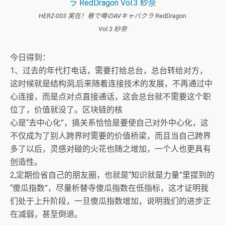
HERZ-003 実在！巷で噂のAVキャバクラ RedDragon
Vol.3 紗奈
今日得到：
1、过去的年代打电话，需要打给总台，总台转给对方，
这时候就是结构洞;后来随着连接技术的发展，不再通过中
心连接，而是点对点直接通话，这会总台就不需要这个职
位了，价值就没了。区块链的核
心是“去中心化”，搞关系恰恰是要使自己对外中心化，这
不仅成为了别人跨界时需要的价值桥梁，而且当自己跨界
多了以后，灵感对碰的火花也随之增加，一个人也更具有
创造性。
2,定期俭省自己的朋友圈，也就是“知识就是力量”里提到的
“傻瓜指数”，尽量析替寺傻瓜指数在低指标，这才证明我
们处于上升阶段，一旦傻瓜指数增加，说明我们的进步正
在减弱，甚至倒退。