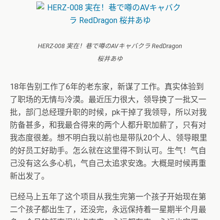
HERZ-008 実在！巷で噂のAVキャバクラ RedDragon
桜井あゆ
18年告别工作了6年的老东家，新谋了工作。真实体验到
了职场的无情与冷漠。最近压力很大，领导换了一批又一
批，部门总经理升职的时候，pk干掉了我领导，所以对我
防备甚多，和我最合得来的两个人都升职加薪了，只有对
我态度很差。想不明白我以前也是带队20个人、领导眼里
的好员工好助手。怎么就在这里得不到认可。生气！气自
己没有这么多心机，气自己太追求安逸。大概是时候再重
新出发了。
已经马上五年了这个项目从我生完第一个孩子开始现在第
二个孩子都出生了，还没完，永远保持着一星期半个月最