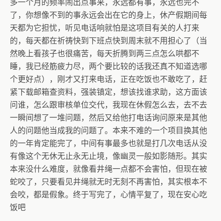
多一个月的频率闹出点事来，永远都有事，永远也完不
了，你想像不到的事永远会出在它的身上，休产假期间每
天都为它担忧，听见电话响就怕是这项目有关的人打来
的，每天都在祈祷快到下班点快到周末就不用担心了（当
然晚上看孩子也很痛苦，每天折腾到两三点怎么哄都不
睡，我已经筋疲力尽，两个要比较的话我还真不知道选哪
个更好点），刚才又打来电话，正在吃饭也不敢吃了，赶
紧下载邮箱查资料，强装镇定，想该找谁求助，这方面该
问谁，怎么跟审核单位交代，我现在休假怎么去，去不去
一瞬间想了一堆问题，然后又给他打电话询问原来是其他
人的问题他当成我的问题了。本来不难的一个项目换其他
的一年肯定能完了，中间有事最多也就是打几次电话从没
有像这个无休无止永无止境，像幽灵一般如影随形。其实
本来没什么难度，就像看井绳一点都不会害怕，但现在被
蛇咬了，只要看见井绳就无时无刻不再害怕，其实根本不
会咬，都是假象。终于写完了，心情平复了，现在安心吃
饭吧