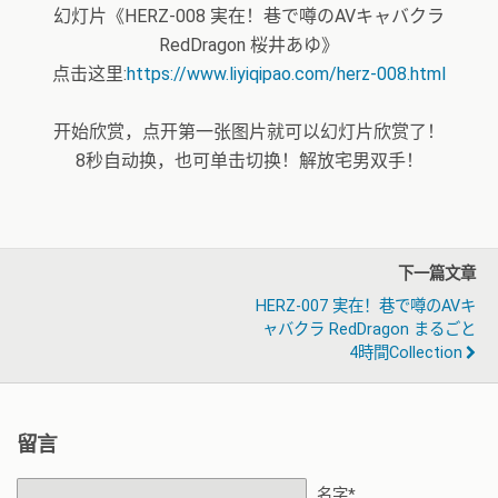
幻灯片《HERZ-008 実在！巷で噂のAVキャバクラ
RedDragon 桜井あゆ》
点击这里:
https://www.liyiqipao.com/herz-008.html
开始欣赏，点开第一张图片就可以幻灯片欣赏了！
8秒自动换，也可单击切换！解放宅男双手！
下一篇文章
HERZ-007 実在！巷で噂のAVキ
ャバクラ RedDragon まるごと
4時間Collection
留言
名字*