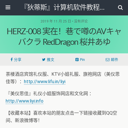
『狄蒂斯』计算机软件教程资源网
2019 年 11 月 25 日 • 没有评论
HERZ-008 実在！巷で噂のAVキャ
バクラ RedDragon 桜井あゆ
分享
推文
Pin
邮件
茶楼酒店宾馆礼仪服、KTV小姐礼服、旗袍网店（美仪思
佳等）：
http://www.lifu.in/liyi
『美仪思佳』礼仪小姐服饰网店和文化网 ：
http://www.liyi.info
【收藏本站】喜欢本站的朋友点击一下链接收藏到QQ空
间、新浪微博等！