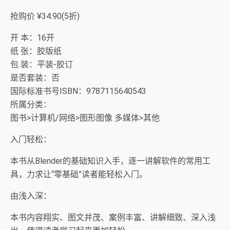
抢购价 ¥34.90(5折)
开 本：16开
纸 张：胶版纸
包 装：平装-胶订
是否套装：否
国际标准书号ISBN：9787115640543
所属分类：
图书>计算机/网络>图形图像 多媒体>其他
入门轻松：
本书从Blender的基础知识入手，逐一讲解软件的常用工
具，力求让“零基础”读者能轻松入门。
由浅入深：
本书内容翔实、图文并茂、案例丰富、讲解细致、深入浅