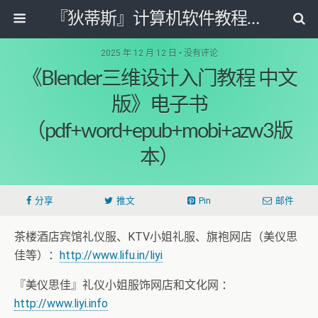
『狄蒂斯』计算机软件教程资源网
2025 年 12 月 12 日 • 没有评论
《Blender三维设计入门教程 中文
版》电子书
（pdf+word+epub+mobi+azw3版
本）
分享
推文
Pin
邮件
茶楼酒店宾馆礼仪服、KTV小姐礼服、旗袍网店（美仪思
佳等）：
http://www.lifu.in/liyi
『美仪思佳』礼仪小姐服饰网店和文化网 ：
http://www.liyi.info