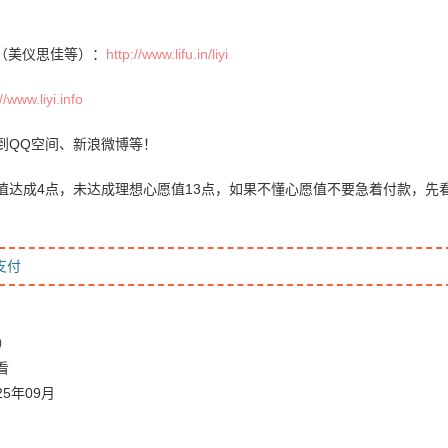
（美仪思佳等）：
http://www.lifu.in/liyi
//www.liyi.info
到QQ空间、新浪微博等！
值达成4点，未达成理想心愿值13点，如果不懂心愿值不要急着付款，先
支付
）
看
5年09月