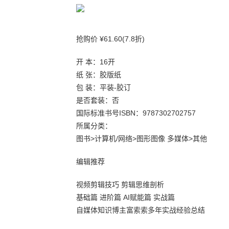
抢购价 ¥61.60(7.8折)
开 本：16开
纸 张：胶版纸
包 装：平装-胶订
是否套装：否
国际标准书号ISBN：9787302702757
所属分类：
图书>计算机/网络>图形图像 多媒体>其他
编辑推荐
视频剪辑技巧 剪辑思维剖析
基础篇 进阶篇 AI赋能篇 实战篇
自媒体知识博主富索索多年实战经验总结