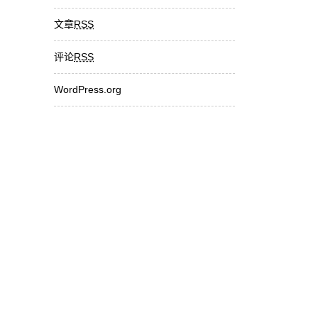
文章
RSS
评论
RSS
WordPress.org