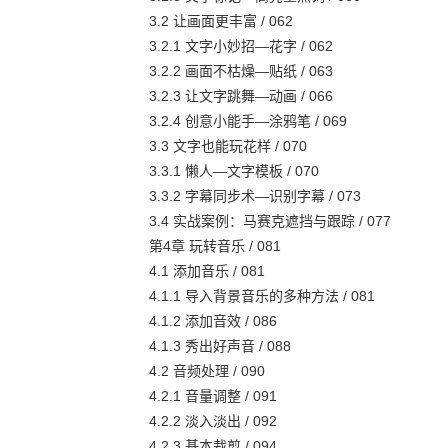
3.2 让画面更丰富 / 062
3.2.1 文字小妙招—花字 / 062
3.2.2 画面不枯燥—贴纸 / 063
3.2.3 让文字跳舞—动画 / 066
3.2.4 创意小能手—涂鸦笔 / 069
3.3 文字也能玩花样 / 070
3.3.1 懒人—文字模板 / 070
3.3.2 字幕同步术—识别字幕 / 073
3.4 实战案例：马赛克遮挡与跟踪 / 077
第4章 玩转音乐 / 081
4.1 添加音乐 / 081
4.1.1 导入背景音乐的多种方法 / 081
4.1.2 添加音效 / 086
4.1.3 秀出好声音 / 088
4.2 音频处理 / 090
4.2.1 音量调整 / 091
4.2.2 淡入淡出 / 092
4.2.3 基本裁剪 / 094