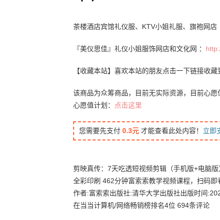
茶楼酒店宾馆礼仪服、KTV小姐礼服、旗袍网店
『美仪思佳』礼仪小姐服饰网店和文化网 ：
http:
【收藏本站】喜欢本站的朋友点击一下链接收藏
该商品为众筹商品，目前无实际资源，目前心愿
心愿值计划：
点击这里
您需要先支付
0.3元
才能查看此处内容！
立即
剪映真传：7天吃透短视频剪辑（手机版+电脑版
全彩印刷 462分钟富索索教学视频课程，扫码即
作者:富索索出版社:清华大学出版社出版时间:202
在当当计算机/网络畅销榜排名4位 694条评论