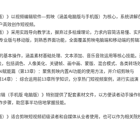
脑版）》以视频编辑软件—剪映（涵盖电脑版与手机版）为核心，系统讲解
户高效创作短视频。
脑版）》采用实践导向教学法，摒弃过多枯燥理论，力求内容简洁易懂、实
分专业版与移动版，到熟悉界面功能，全面覆盖剪映电脑端和移动端的剪辑
版的基本操作，涵盖素材基础处理、文本添加、音乐音效运用等核心技能。
技法，包括调色、人像美化、关键帧、画中画、蒙版、混合模式、各类转场
I赋能篇（第13章）：聚焦剪映内置AI功能的使用方法，并介绍剪映与
（第14章）：综合运用前13章所学知识，分享热门短视频案例，进行实战演
剪辑（手机版 电脑版）》特别提供了配套素材文件，以方便读者动手操作
作步骤，助您事半功倍地掌握技能。
脑版）》适合剪映短视频初级读者和自媒体从业者使用，也可以作为相关院