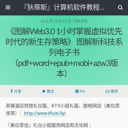
『狄蒂斯』计算机软件教程资源网
2025 年 12 月 13 日 • 没有评论
《图解Web3.0 1小时掌握虚拟优先
时代的新生存策略》 图解新科技系
列电子书
（pdf+word+epub+mobi+azw3版
本）
分享
推文
Pin
邮件
茶楼酒店宾馆礼仪服、KTV小姐礼服、旗袍网店（美仪思
佳等）：
http://www.lifu.in/liyi
『美仪思佳』礼仪小姐服饰网店和文化网 ：