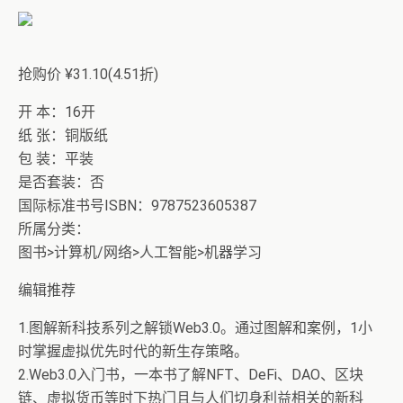
抢购价 ¥31.10(4.51折)
开 本：16开
纸 张：铜版纸
包 装：平装
是否套装：否
国际标准书号ISBN：9787523605387
所属分类：
图书>计算机/网络>人工智能>机器学习
编辑推荐
1.图解新科技系列之解锁Web3.0。通过图解和案例，1小
时掌握虚拟优先时代的新生存策略。
2.Web3.0入门书，一本书了解NFT、DeFi、DAO、区块
链、虚拟货币等时下热门且与人们切身利益相关的新科