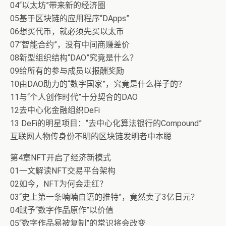
04“以太坊”带来新的经济圈
05基于区块链的应用程序“DApps”
06想买代币，就必须先买以太币
07“智能合约”，没有中间商赚差价
08新型组织结构“DAO”究竟是什么？
09给所有的参与成员以报酬奖励
10由DAO助力的“数字国家”，究竟是什么样子的？
11与“个人创作时代”十分契合的DAO
12去中心化金融组织DeFi
13 DeFi的明星项目：“去中心化算法银行的Compound”
互联网人物传身份不明的区块链发明者中本聪
第4章NFT开启了经济新模式
01一文解读NFT交易平台架构
02如今，NFT为何会走红？
03“史上第一条喃喃自语的推特”，竟然卖了3亿日元？
04赋予“数字作品原作”以价值
05“数字作品易被复制”的常识将会改变